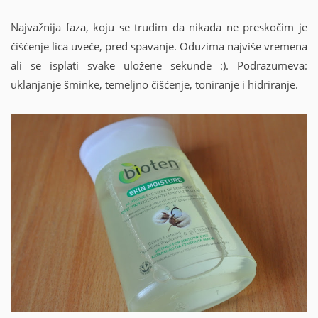
Najvažnija faza, koju se trudim da nikada ne preskočim je
čišćenje lica uveče, pred spavanje. Oduzima najviše vremena
ali se isplati svake uložene sekunde :). Podrazumeva:
uklanjanje šminke, temeljno čišćenje, toniranje i hidriranje.