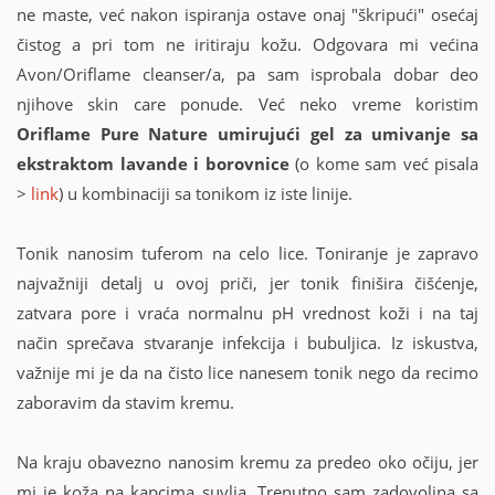
ne maste, već nakon ispiranja ostave onaj "škripući" osećaj
čistog a pri tom ne iritiraju kožu. Odgovara mi većina
Avon/Oriflame cleanser/a, pa sam isprobala dobar deo
njihove skin care ponude. Već neko vreme koristim
Oriflame Pure Nature umirujući gel za umivanje sa
ekstraktom lavande i borovnice
(o kome sam već pisala
>
link
) u kombinaciji sa tonikom iz iste linije.
Tonik nanosim tuferom na celo lice. Toniranje je zapravo
najvažniji detalj u ovoj priči, jer tonik finišira čišćenje,
zatvara pore i vraća normalnu pH vrednost koži i na taj
način sprečava stvaranje infekcija i bubuljica. Iz iskustva,
važnije mi je da na čisto lice nanesem tonik nego da recimo
zaboravim da stavim kremu.
Na kraju obavezno nanosim kremu za predeo oko očiju, jer
mi je koža na kapcima suvlja. Trenutno sam zadovoljna sa