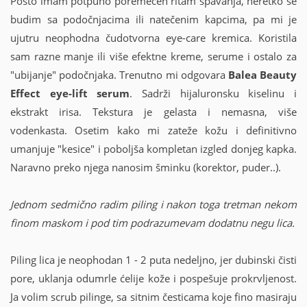
Pošto imam potpuno poremećen ritam spavanja, neretko se
budim sa podočnjacima ili natečenim kapcima, pa mi je
ujutru neophodna čudotvorna eye-care kremica. Koristila
sam razne manje ili više efektne kreme, serume i ostalo za
"ubijanje" podočnjaka. Trenutno mi odgovara
Balea Beauty
Effect eye-lift serum
. Sadrži hijaluronsku kiselinu i
ekstrakt irisa. Tekstura je gelasta i nemasna, više
vodenkasta. Osetim kako mi zateže kožu i definitivno
umanjuje "kesice" i poboljša kompletan izgled donjeg kapka.
Naravno preko njega nanosim šminku (korektor, puder..).
Jednom sedmično radim piling i nakon toga tretman nekom
finom maskom i pod tim podrazumevam dodatnu negu lica.
Piling lica je neophodan 1 - 2 puta nedeljno, jer dubinski čisti
pore, uklanja odumrle ćelije kože i pospešuje prokrvljenost.
Ja volim scrub pilinge, sa sitnim česticama koje fino masiraju