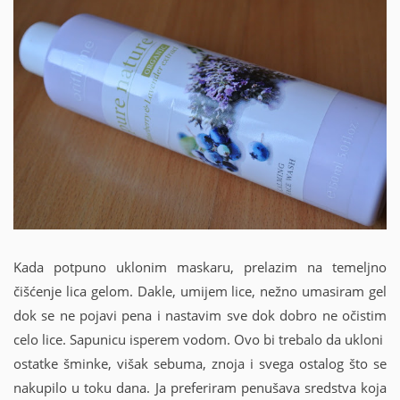
Kada potpuno uklonim maskaru, prelazim na temeljno
čišćenje lica gelom. Dakle, umijem lice, nežno umasiram gel
dok se ne pojavi pena i nastavim sve dok dobro ne očistim
celo lice. Sapunicu isperem vodom. Ovo bi trebalo da ukloni
ostatke šminke, višak sebuma, znoja i svega ostalog što se
nakupilo u toku dana. Ja preferiram penušava sredstva koja