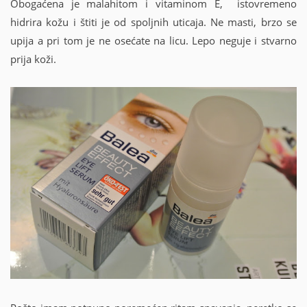
Obogaćena je malahitom i vitaminom E, istovremeno
hidrira kožu i štiti je od spoljnih uticaja. Ne masti, brzo se
upija a pri tom je ne osećate na licu. Lepo neguje i stvarno
prija koži.