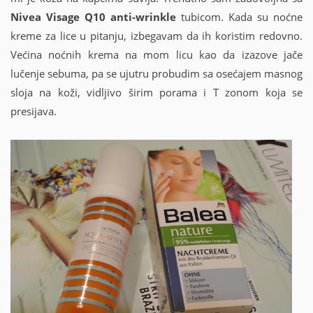
Nivea Visage Q10 anti-wrinkle
tubicom. Kada su noćne
kreme za lice u pitanju, izbegavam da ih koristim redovno.
Većina noćnih krema na mom licu kao da izazove jače
lučenje sebuma, pa se ujutru probudim sa osećajem masnog
sloja na koži, vidljivo širim porama i T zonom koja se
presijava.