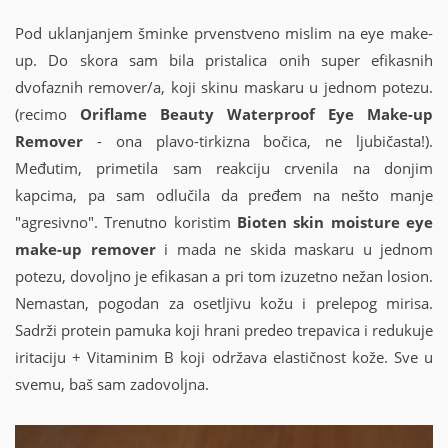
Pod uklanjanjem šminke prvenstveno mislim na eye make-
up. Do skora sam bila pristalica onih super efikasnih
dvofaznih remover/a, koji skinu maskaru u jednom potezu.
(recimo
Oriflame Beauty Waterproof Eye Make-up
Remover
- ona plavo-tirkizna bočica, ne ljubičasta!).
Međutim, primetila sam reakciju crvenila na donjim
kapcima, pa sam odlučila da pređem na nešto manje
"agresivno". Trenutno koristim
Bioten skin moisture eye
make-up remover
i mada ne skida maskaru u jednom
potezu, dovoljno je efikasan a pri tom izuzetno nežan losion.
Nemastan, pogodan za osetljivu kožu i prelepog mirisa.
Sadrži protein pamuka koji hrani predeo trepavica i redukuje
iritaciju + Vitaminim B koji održava elastičnost kože. Sve u
svemu, baš sam zadovoljna.