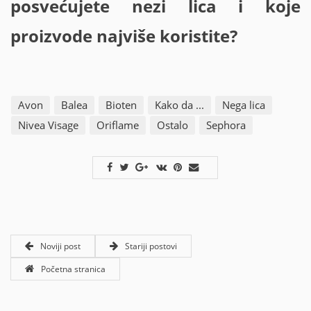
posvećujete nezi lica i koje
proizvode
najviše koristit
e
?
Avon
Balea
Bioten
Kako da ...
Nega lica
Nivea Visage
Oriflame
Ostalo
Sephora
Noviji post
Stariji postovi
Početna stranica