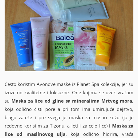
Često koristim Avonove maske iz Planet Spa kolekcije, jer su
izuzetno kvalitetne i luksuzne. One kojima se uvek vraćam
su
Maska za lice od gline sa mineralima Mrtvog mora
,
koja odlično čisti pore a pri tom ima umirujuće dejstvo,
blago zateže i pre svega je maska za masnu kožu (ja je
redovno koristim za T-zonu, a leti i za celo lice)
i
Maska za
lice od maslinovog ulja
, koja odlično hidrira, vraća