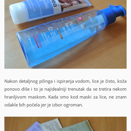
Nakon detaljnog pilinga i ispiranja vodom, lice je čisto, koža
ponovo diše i to je najidealniji trenutak da se tretira nekom
hranljivom maskom. Kada smo kod maski za lice, ne znam
odakle bih počela jer je izbor ogroman.