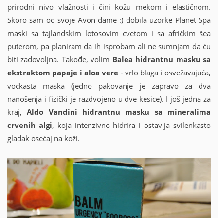
prirodni nivo vlažnosti i čini kožu mekom i elastičnom.
Skoro sam od svoje Avon dame :) dobila uzorke Planet Spa
maski sa tajlandskim lotosovim cvetom i sa afričkim šea
puterom, pa planiram da ih isprobam ali ne sumnjam da ću
biti zadovoljna. Takođe, volim
Balea hidrantnu masku sa
ekstraktom papaje i aloa vere
- vrlo blaga i osvežavajuća,
voćkasta maska (jedno pakovanje je zapravo za dva
nanošenja i fizički je razdvojeno u dve kesice). I još jedna za
kraj,
Aldo Vandini hidrantnu masku sa mineralima
crvenih algi
, koja intenzivno hidrira i ostavlja svilenkasto
gladak osećaj na koži.