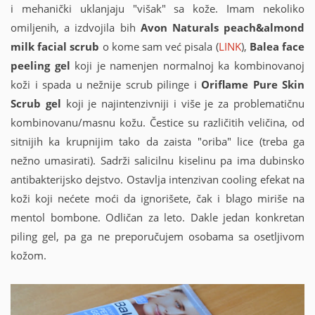
i mehanički uklanjaju "višak" sa kože. Imam nekoliko
omiljenih, a izdvojila
bih
Avon
Naturals peach&almond
milk facial scrub
o kome sam već pisala (
LINK
),
Balea face
peeling gel
koji je namenjen normalnoj ka kombinovanoj
koži i spada u nežnije scrub pilinge i
Oriflame Pure Skin
Scrub gel
koji je najintenzivniji i više je za problematičnu
kombinovanu/masnu kožu. Čestice su različitih veličina, od
sitnijih ka krupnijim tako da zaista "oriba" lice (treba ga
nežno umasirati). Sadrži salicilnu kiselinu pa ima dubinsko
antibakterijsko dejstvo. Ostavlja intenzivan cooling efekat na
koži koji nećete moći da ignorišete, čak i blago miriše na
mentol bombone. Odličan za leto. Dakle jedan konkretan
piling gel, pa ga ne preporučujem osobama sa osetljivom
kožom.