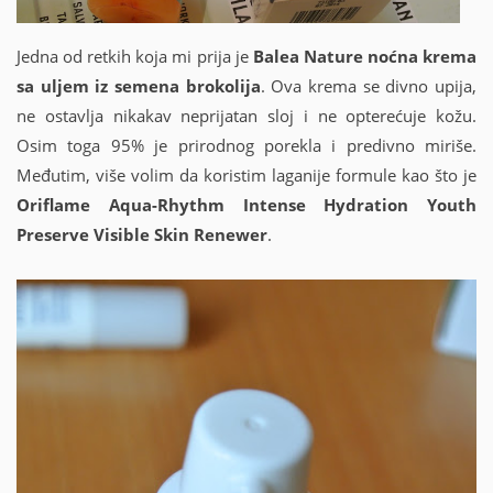
Jedna od retkih koja mi prija je
Balea Nature noćna krema
sa uljem iz semena brokolija
. Ova krema se divno upija,
ne ostavlja nikakav neprijatan sloj i ne opterećuje kožu.
Osim toga 95% je prirodnog porekla i predivno miriše.
Međutim, više volim da koristim laganije formule kao što je
Oriflame Aqua-Rhythm Intense Hydration Youth
Preserve Visible Skin Renewer
.