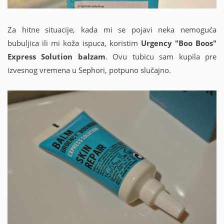
Za hitne situacije, kada mi se pojavi neka nemoguća
bubuljica ili mi koža ispuca, koristim
Urgency "Boo Boos"
Express Solution balzam
. Ovu tubicu sam kupila pre
izvesnog vremena u Sephori, potpuno slučajno.