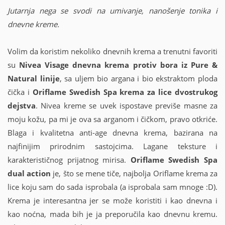
Jutarnja nega se svodi na umivanje, nanošenje tonika i
dnevne kreme.
Volim da koristim nekoliko dnevnih krema a trenutni favoriti
su
Nivea Visage dnevna krema protiv bora iz Pure &
Natural linije
, sa uljem bio argana i bio ekstraktom ploda
čička i
Oriflame Swedish Spa krema za lice dvostrukog
dejstva
. Nivea kreme se uvek ispostave previše masne za
moju kožu, pa mi je ova sa arganom i čičkom, pravo otkriće.
Blaga i kvalitetna anti-age dnevna krema, bazirana na
najfinijim prirodnim sastojcima. Lagane teksture i
karakterističnog prijatnog mirisa.
Oriflame Swedish Spa
dual action
je, što se mene tiče, najbolja Oriflame krema za
lice koju sam do sada isprobala (a isprobala sam mnoge :D).
Krema je interesantna jer se može koristiti i kao dnevna i
kao noćna, mada bih je ja preporučila kao dnevnu kremu.