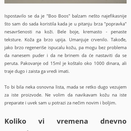
Ispostavilo se da je "Boo Boos" balzam nešto najefikasnije
što sam do sada koristila kada je u pitanju brza "popravka"
nesavršenosti na koži. Bele boje, kremasto - penaste
teksture. Koža ga brzo upija.
Umanjuje crvenilo. Takođe,
jako brzo regeneriše ispucalu kožu, pa mogu bez problema
da nanesem puder i da ne brinem da će nastaviti da se
peruta. Pakovanje od 15ml je koštalo oko 1000 dinara, ali
traje dugo i zaista ga vredi imati.
To bi bila neka osnovna lista, mada se retko dugo vezujem
za iste proizvode. Ne volim da navikavam kožu na iste
preparate i uvek sam u potrazi za nečim novim i boljim.
Koliko vi vremena dnevno