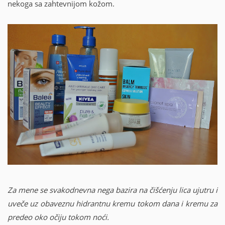
nekoga sa zahtevnijom kožom.
Za mene se svakodnevna nega bazira na čišćenju lica ujutru i
uveče uz obaveznu hidrantnu kremu tokom dana i kremu za
predeo oko očiju tokom noći.