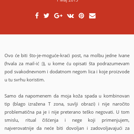
g
M
A
:
I
L
)
Ovo će biti što-je-moguće-kraći post, na molbu jedne Ivane
(hvala za mail-ić :)), u kome ću opisati šta podrazumevam
pod svakodnevnom i dodatnom negom lica i koje proizvode
u tu svrhu koristim.
Samo da napomenem da moja koža spada u kombinovan
tip (blago izražena T zona, suvlji obrazi) i nije naročito
problematična pa je i nije preterano teško negovati. U tom
smislu, ritual čišćenja i nege koji primenjujem,
najverovatnije da neće biti dovoljan i zadovoljavajući za