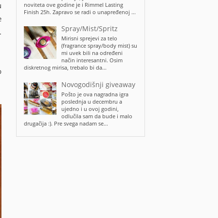
u
noviteta ove godine je i Rimmel Lasting
Finish 25h. Zapravo se radi o unapređenoj ...
e
Spray/Mist/Spritz
.
Mirisni sprejevi za telo
(fragrance spray/body mist) su
mi uvek bili na određeni
način interesantni. Osim
diskretnog mirisa, trebalo bi da...
b
Novogodišnji giveaway
Pošto je ova nagradna igra
poslednja u decembru a
ujedno i u ovoj godini,
odlučila sam da bude i malo
drugačija :). Pre svega nadam se...