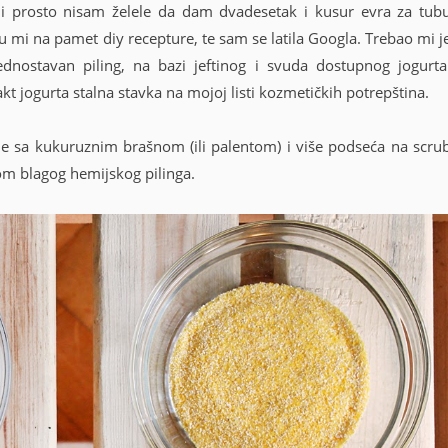
 i prosto nisam želele da dam dvadesetak i kusur evra za tub
su mi na pamet diy recepture, te sam se latila Googla. Trebao mi j
dnostavan piling, na bazi jeftinog i svuda dostupnog jogurta
pakt jogurta stalna stavka na mojoj listi kozmetičkih potrepština.
e sa kukuruznim brašnom (ili palentom) i više podseća na scru
tom blagog hemijskog pilinga.