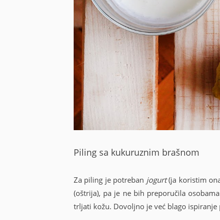
Piling sa kukuruznim brašnom
Za piling je potreban
jogurt
(ja koristim ona
(oštrija), pa je ne bih preporučila osobam
trljati kožu. Dovoljno je već blago ispiranje