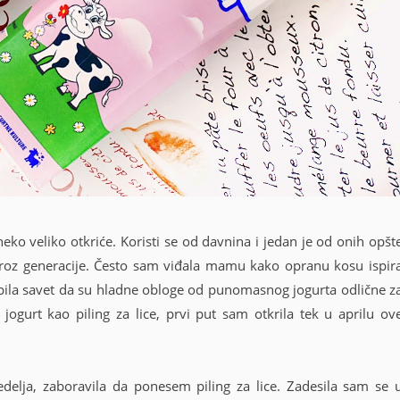
eko veliko otkriće. Koristi se od davnina i jedan je od onih opšt
 kroz generacije. Često sam viđala mamu kako opranu kosu ispir
la savet da su hladne obloge od punomasnog jogurta odlične z
jogurt kao piling za lice, prvi put sam otkrila tek u aprilu ov
elja, zaboravila da ponesem piling za lice. Zadesila sam se 