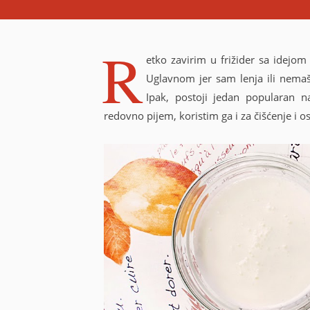
Y
E
M
A
R
I
etko zavirim u frižider sa idejo
L
)
Uglavnom jer sam lenja ili nemašt
Ipak, postoji jedan popularan 
redovno pijem, koristim ga i za čišćenje i os