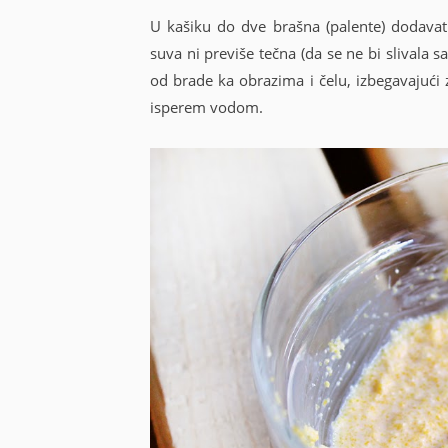
U kašiku do dve brašna (palente) dodavat
suva ni previše tečna (da se ne bi slivala
od brade ka obrazima i čelu, izbegavajući 
isperem vodom.