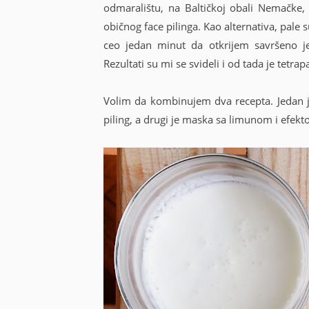
odmaralištu, na Baltičkoj obali Nemačke,
običnog face pilinga. Kao alternativa, pale 
ceo jedan minut da otkrijem savršeno je
Rezultati su mi se svideli i od tada je tetra
Volim da kombinujem dva recepta. Jedan j
piling, a drugi je maska sa limunom i efek