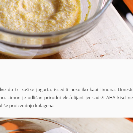
dve do tri kašike jogurta, iscediti nekoliko kapi limuna. Umest
. Limun je odličan prirodni eksfolijant jer sadrži AHA kiseline
uliše proizvodnju kolagena.