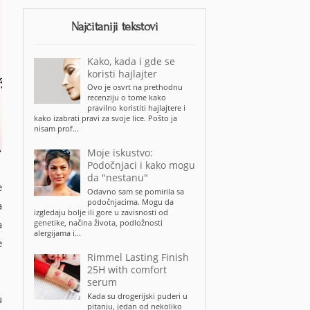
Najčitaniji tekstovi
Kako, kada i gde se
koristi hajlajter
Ovo je osvrt na prethodnu
recenziju o tome kako
pravilno koristiti hajlajtere i
kako izabrati pravi za svoje lice. Pošto ja
nisam prof...
Moje iskustvo:
Podočnjaci i kako mogu
da "nestanu"
e
Odavno sam se pomirila sa
podočnjacima. Mogu da
a
izgledaju bolje ili gore u zavisnosti od
genetike, načina života, podložnosti
a
alergijama i...
e
Rimmel Lasting Finish
25H with comfort
serum
Kada su drogerijski puderi u
u
pitanju, jedan od nekoliko