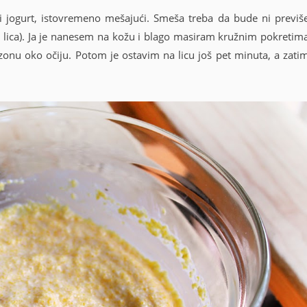
i jogurt, istovremeno mešajući. Smeša treba da bude ni previš
 sa lica). Ja je nanesem na kožu i blago masiram kružnim pokretim
zonu oko očiju. Potom je ostavim na licu još pet minuta, a zati