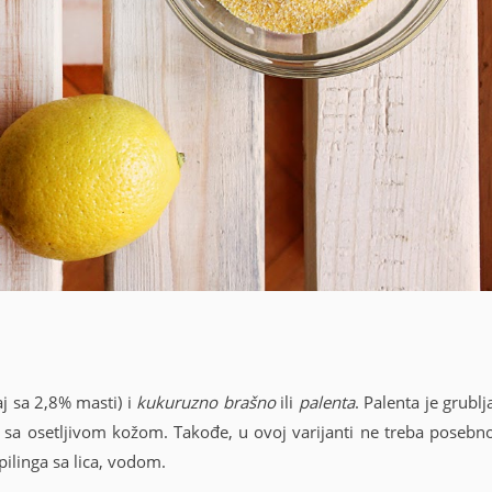
j sa 2,8% masti) i
kukuruzno brašno
ili
palenta
. Palenta je grublj
a sa osetljivom kožom. Takođe, u ovoj varijanti ne treba posebn
 pilinga sa lica, vodom.