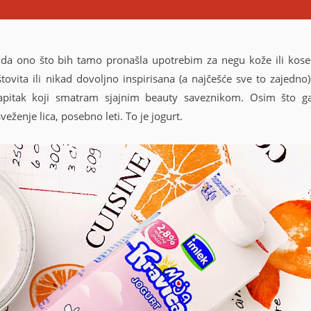
m da ono što bih tamo pronašla upotrebim za negu kože ili kose
ovita ili nikad dovoljno inspirisana (a najčešće sve to zajedno)
napitak koji smatram sjajnim beauty saveznikom. Osim što g
veženje lica, posebno leti. To je jogurt.