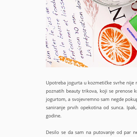
Upotreba jogurta u kozmetičke svrhe nije n
poznatih beauty trikova, koji se prenose
jogurtom, a svojevremno sam negde pokupi
saniranje prvih opekotina od sunca. Ipak, 
godine.
Desilo se da sam na putovanje od par ned