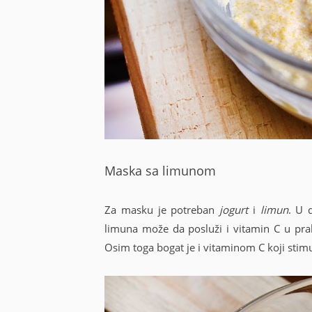
Maska sa limunom
Za masku je potreban
jogurt
i
limun
. U 
limuna može da posluži i vitamin C u prahu
Osim toga bogat je i vitaminom C koji stim