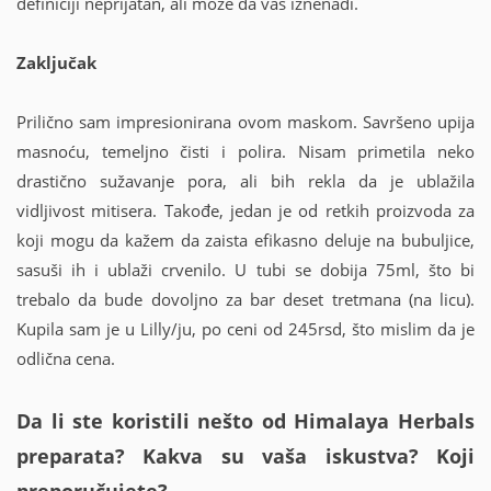
definiciji neprijatan, ali može da vas iznenadi.
Zaključak
Prilično sam impresionirana ovom maskom. Savršeno upija
masnoću, temeljno čisti i polira. Nisam primetila neko
drastično sužavanje pora, ali bih rekla da je ublažila
vidljivost mitisera. Takođe, jedan je od retkih proizvoda za
koji mogu da kažem da zaista efikasno deluje na bubuljice,
sasuši ih i ublaži crvenilo. U tubi se dobija 75ml, što bi
trebalo da bude dovoljno za bar deset tretmana (na licu).
Kupila sam je u Lilly/ju, po ceni od 245rsd, što mislim da je
odlična cena.
Da li ste koristili nešto od Himalaya Herbals
preparata? Kakva su vaša iskustva? Koji