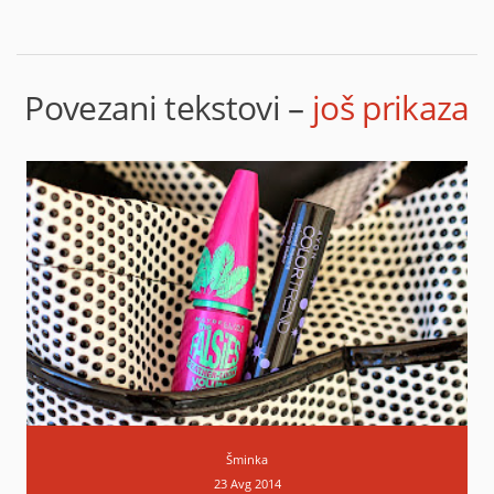
Imam je i ja, i veoma sam zadovoljna. Koza mi je
normalna, ali takodje ljeti postaje masnija u T zoni.
I bas radi piling pri skidanju. Od Himalaye sam
Povezani tekstovi –
još prikaza
probala i Neem pjenu za umivanje i antisepticku
kremicu koja mi je super, a ne kosta ni 1.5 evo. Za
bubuljice, ujede komaraca i mrava, opekotine,
super je.
Odgovori
Odgovori
Jelena
15. srpnja 2014. u 15:01
Nim maska je moje prvo iskustvo sa ovim
brendom. Čitam i da su mišljenja baš
podeljena kada su njihovi proizvodi u pitanju.
Šminka
Hvala za preporuke, krema mi zvuči
23 Avg 2014
interesantno :).