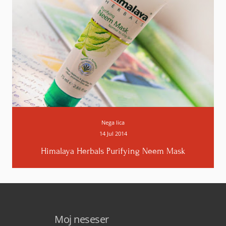
Odgovori
Jelena
15. srpnja 2014. u 15:13
Ćao Iva, pročitala sam tekst. Koliko sam razumela,
pasta ti nije odgovarala najviše zbog mirisa?
Što me je podsetilo na Lush paste za zube koje se
takođe ne mogu pohvaliti nekim posebno
Nega lica
prijatnim mirisom, ali su zaista sjajne i
14 Jul 2014
interesantne :).
Himalaya Herbals Purifying Neem Mask
Odgovori
Mel
15. srpnja 2014. u 16:40
Maske su i za mene nezaobilazan dio njege jer mi
Moj neseser