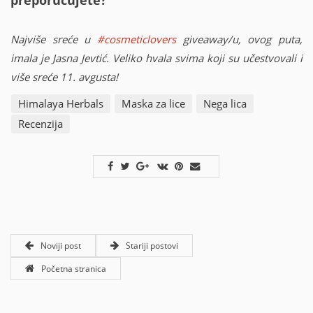
preporučujete?
Najviše sreće u
#cosmeticlovers
giveaway/u, ovog puta,
imala je Jasna Jevtić. Veliko hvala svima koji su učestvovali i
više sreće 11. avgusta!
Himalaya Herbals
Maska za lice
Nega lica
Recenzija
Noviji post
Stariji postovi
Početna stranica