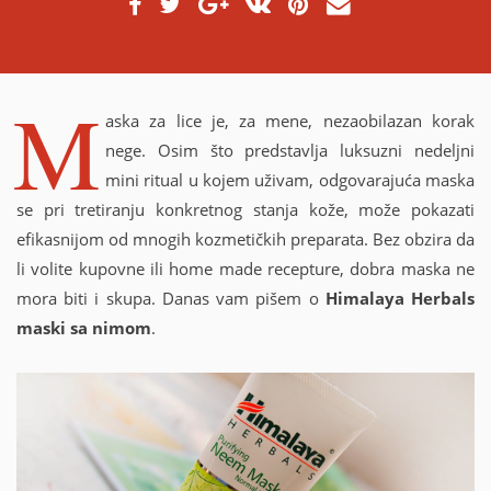
g
M
A
:
I
L
)
M
aska za lice je, za mene, nezaobilazan korak
nege. Osim što predstavlja luksuzni nedeljni
mini ritual u kojem uživam, odgovarajuća maska
se pri tretiranju konkretnog stanja kože, može pokazati
efikasnijom od mnogih kozmetičkih preparata. Bez obzira da
li volite kupovne ili home made recepture, dobra maska ne
mora biti i skupa. Danas vam pišem o
Himalaya Herbals
maski sa nimom
.