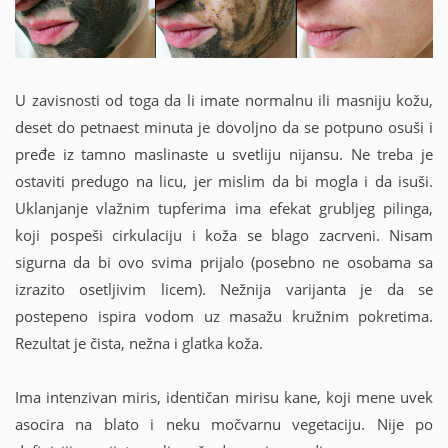
U zavisnosti od toga da li imate normalnu ili masniju kožu,
deset do petnaest minuta je dovoljno da se potpuno osuši i
pređe iz tamno maslinaste u svetliju nijansu. Ne treba je
ostaviti predugo na licu, jer mislim da bi mogla i da isuši.
Uklanjanje vlažnim tupferima ima efekat grubljeg pilinga,
koji pospeši cirkulaciju i koža se blago zacrveni. Nisam
sigurna da bi ovo svima prijalo (posebno ne osobama sa
izrazito osetljivim licem). Nežnija varijanta je da se
postepeno ispira vodom uz masažu kružnim pokretima.
Rezultat je čista, nežna i glatka koža.
Ima intenzivan miris, identičan mirisu kane, koji mene uvek
asocira na blato i neku močvarnu vegetaciju. Nije po