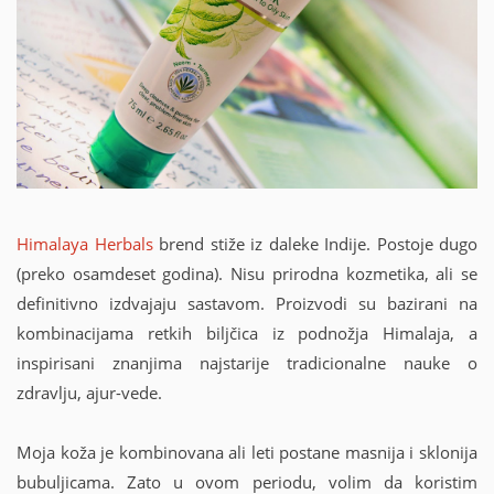
Himalaya Herbals
brend stiže iz daleke Indije. Postoje dugo
(preko osamdeset godina). Nisu prirodna kozmetika, ali se
definitivno izdvajaju sastavom. Proizvodi su bazirani na
kombinacijama retkih biljčica iz podnožja Himalaja, a
inspirisani znanjima najstarije tradicionalne nauke o
zdravlju, ajur-vede.
Moja koža je kombinovana ali leti postane masnija i sklonija
bubuljicama. Zato u ovom periodu, volim da koristim