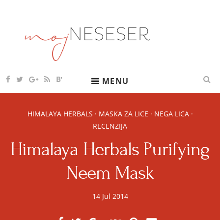
S
k
i
p
t
o
P
F
T
G
R
Bʼ
F
MENU
c
A
W
O
S
O
r
C
I
O
S
L
o
E
T
G
F
L
e
B
T
L
E
O
n
HIMALAYA HERBALS
·
MASKA ZA LICE
·
NEGA LICA
·
O
E
E
E
W
t
O
R
P
D
V
t
RECENZIJA
r
K
L
(
I
U
S
A
e
a
Himalaya Herbals Purifying
S
U
B
n
B
L
ž
S
O
t
Neem Mask
C
G
i
R
L
I
O
b
B
V
l
14 Jul 2014
E
I
B
N
o
Y
E