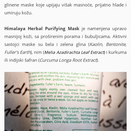
glinene maske koje upijaju višak masnoće, prijatno hlade i
umiruju kožu.
Himalaya Herbal Purifying Mask
je namenjena upravo
masnijoj koži, sa proširenim porama i bubuljicama. Aktivni
sastojci maske su bela i zelena glina (
Kaolin, Bentonite,
Fuller's Earth
), nim (
i kurkuma
Melia Azadirachta Leaf Extract
)
ili indijski šafran (
Curcuma Longa Root Extract
).