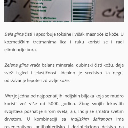
Bela glina
čisti i apsorbuje toksine i višak masnoće iz kože. U
kozmetičkim tretmanima lica i ruku koristi se i radi
eliminacije bora.
Zelena glina
vraća balans minerala, dubinski čisti kožu, daje
svež izgled i elastičnost. Idealno je sredstvo za negu,
održavanje lepote i zdravlje kože.
Nim
je jedna od najpoznatijih indijskih biljaka koja se mudro
koristi već više od 5000 godina. Zbog svojih lekovitih
svojstava poznat je širom sveta, a u Indiji se smatra svetim
drvetom. U kombinaciji sa
indijskim šafranom
ima
regenerativno, antibakterijsko i dezinfekciono dejstvo na