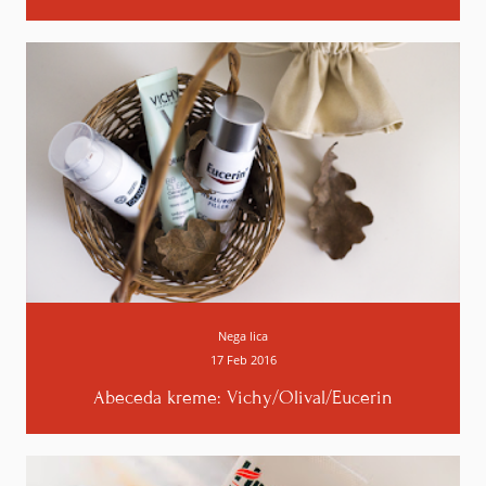
Odgovori
Velike sitnice
15. srpnja 2014. u 12:57
Nisam do sada koristila ništa od njihove
kozmetike, ali me je ova maska baš
zainteresovala...pogotovo što si napisala da je za
masniju kožu, kakva je i moja. Potražiću je u Liliju,
hvala na preporuci. :)
Odgovori
Nega lica
17 Feb 2016
Odgovori
Abeceda kreme: Vichy/Olival/Eucerin
Jelena
15. srpnja 2014. u 16:39
Mislim da je baš za masniju kožu. Javi utiske :).