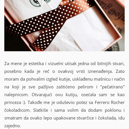
Za mene je estetika i vizuelni utisak jedna od bitnijih stvari,
posebno kada je reč o ovakvoj vrsti iznenađenja. Zato
moram da pohvalim izgled kutije, usklađenu mašnicu i način
na koji je sve pažljivo zaštićeno pelirom i "pečatirano"
nalepnicom. Otvarajući ovu kutiju, osećala sam se kao
princeza :). Takođe me je oduševio potez sa Ferrero Rocher
čokoladicom. Slatkiše i sama volim da dodam poklonu i
smatram da ovako lepo upakovane stvarčice i čokolada, idu
zajedno.