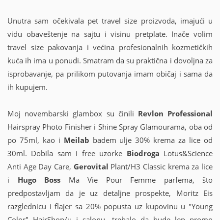
Unutra sam očekivala pet travel size proizvoda, imajući u
vidu obaveštenje na sajtu i visinu pretplate. Inače volim
travel size pakovanja i većina profesionalnih kozmetičkih
kuća ih ima u ponudi. Smatram da su praktična i dovoljna za
isprobavanje, pa prilikom putovanja imam običaj i sama da
ih kupujem.
Moj novembarski glambox su činili
Revlon Professional
Hairspray Photo Finisher i Shine Spray Glamourama, oba od
po 75ml, kao i
Meilab
badem ulje 30% krema za lice od
30ml. Dobila sam i free uzorke
Biodroga
Lotus&Science
Anti Age Day Care,
Gerovital
Plant/H3 Classic krema za lice
i
Hugo Boss
Ma Vie Pour Femme parfema, što
predpostavljam da je uz detaljne prospekte, Moritz Eis
razglednicu i flajer sa 20% popusta uz kupovinu u "Young
Color" HairShop/u i salonu, trebalo da bude lep promo