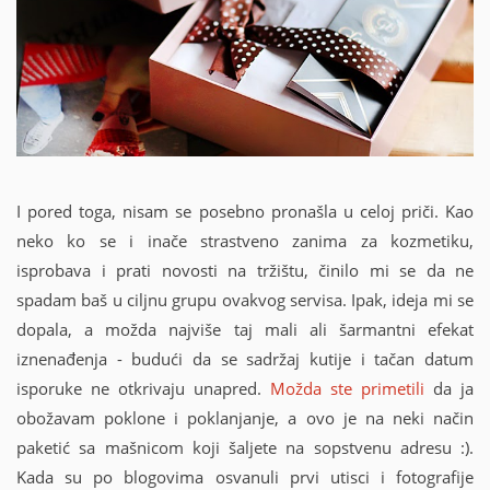
I pored toga, nisam se posebno pronašla u celoj priči. Kao
neko ko se i inače strastveno zanima za kozmetiku,
isprobava i prati novosti na tržištu, činilo mi se da ne
spadam baš u ciljnu grupu ovakvog servisa. Ipak, ideja mi se
dopala, a možda najviše taj mali ali šarmantni efekat
iznenađenja - budući da se sadržaj kutije i tačan datum
isporuke ne otkrivaju unapred.
Možda ste primetili
da ja
obožavam poklone i poklanjanje, a ovo je na neki način
paketić sa mašnicom koji šaljete na sopstvenu adresu :).
Kada su po blogovima osvanuli prvi utisci i fotografije