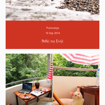
mogu sebi da personalizujem poklon i retko šta
me zaista iznenadi. Svi imamo drugačije želje i
potrebe. Drago mi je ako ti je ova ružičasta kutija
ulepšala dan :)
Putovanja
Odgovori
16 Sep 2014
Pefki na Eviji
Odgovori
Jelena
22. studenoga 2014. u 20:42
Sve znam :).
Odgovori
Unknown
22. studenoga 2014. u 22:09
Jedan od retkih postova za novembarski GlamBox