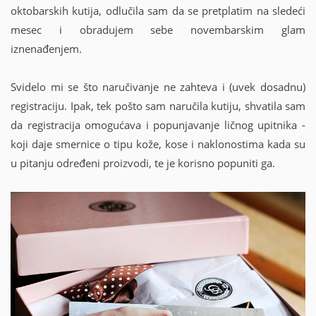
oktobarskih kutija, odlučila sam da se pretplatim na sledeći
mesec i obradujem sebe novembarskim glam
iznenađenjem.
Svidelo mi se što naručivanje ne zahteva i (uvek dosadnu)
registraciju. Ipak, tek pošto sam naručila kutiju, shvatila sam
da registracija omogućava i popunjavanje ličnog upitnika -
koji daje smernice o tipu kože, kose i naklonostima kada su
u pitanju određeni proizvodi, te je korisno popuniti ga.