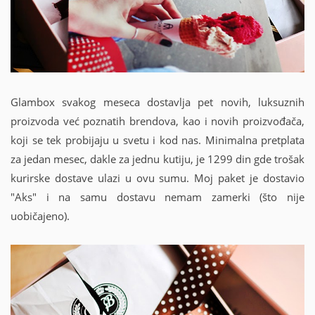
Glambox svakog meseca dostavlja pet novih, luksuznih
proizvoda već poznatih brendova, kao i novih proizvođača,
koji se tek probijaju u svetu i kod nas. Minimalna pretplata
za jedan mesec, dakle za jednu kutiju, je 1299 din gde trošak
kurirske dostave ulazi u ovu sumu. Moj paket je dostavio
"Aks" i na samu dostavu nemam zamerki (što nije
uobičajeno).