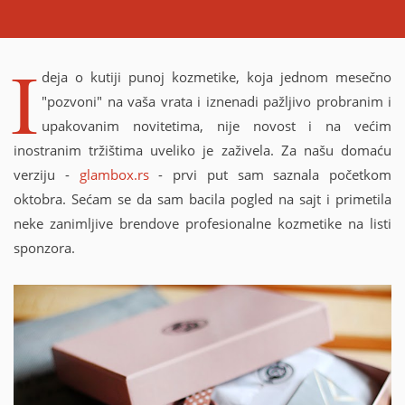
g
M
A
:
I
L
I
)
deja o kutiji punoj kozmetike, koja jednom mesečno
"pozvoni" na vaša vrata i iznenadi pažljivo probranim i
upakovanim novitetima, nije novost i na većim
inostranim tržištima uveliko je zaživela. Za našu domaću
verziju -
glambox.rs
- prvi put sam saznala početkom
oktobra. Sećam se da sam bacila pogled na sajt i primetila
neke zanimljive brendove profesionalne kozmetike na listi
sponzora.