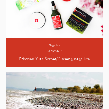
Da, razumem i zašto, novembarske ipak nisu
ispunile očekivanja. Ne znam da li će uspeti
kod nas, ali videla sam da se ovakvi i bogatiji
paketići mogu naručiti i sa stranih sajtova za
nekih dvadesetak dolara. Pa kome se sviđa
ideja, zašto da ne. I veliko hvala na takvom
Nega lica
komplimentu :).
13 Nov 2014
Odgovori
Erborian Yuza Sorbet/Ginseng nega lica
Anonimno
22. studenoga 2014. u 20:34
Moje mišljenje o Glam Box-u znaš, ja nisam tip
koji voli iznenađenja, pa me sam koncept od
početka nije privukao. Smatram da jedino sama