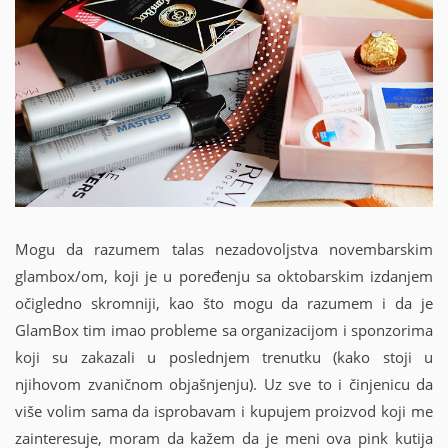
Mogu da razumem talas nezadovoljstva novembarskim
glambox/om, koji je u poređenju sa oktobarskim izdanjem
očigledno skromniji, kao što mogu da razumem i da je
GlamBox tim imao probleme sa organizacijom i sponzorima
koji su zakazali u poslednjem trenutku (kako stoji u
njihovom zvaničnom objašnjenju). Uz sve to i činjenicu da
više volim sama da isprobavam i kupujem proizvod koji me
zainteresuje, moram da kažem da je meni ova pink kutija