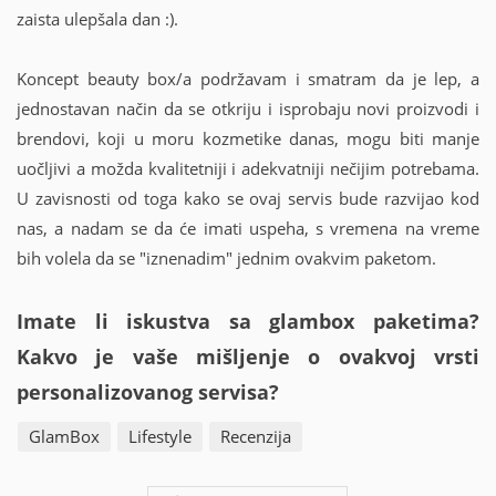
zaista ulepšala dan :).
Koncept beauty box/a podržavam i smatram da je lep, a
jednostavan način da se otkriju i isprobaju novi proizvodi i
brendovi, koji u moru kozmetike danas, mogu biti manje
uočljivi a možda kvalitetniji i adekvatniji nečijim potrebama.
U zavisnosti od toga kako se ovaj servis bude razvijao kod
nas, a nadam se da će imati uspeha, s vremena na vreme
bih volela da se "iznenadim" jednim ovakvim paketom.
Imate li iskustva sa glambox paketima?
Kakvo je vaše mišljenje o ovakvoj vrsti
personalizovanog servisa?
GlamBox
Lifestyle
Recenzija