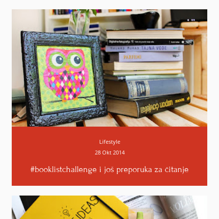
Lifestyle
28 Okt 2014
#booklistchallenge i još preporuka za čitanje