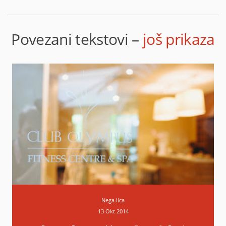
Povezani tekstovi –
još prikaza
Nega lica
13 Okt 2014