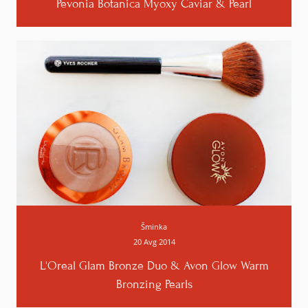
Pevonia Botanica Myoxy Caviar & Pearl
Šminka
20 Avg 2014
L'Oreal Glam Bronze Duo & Avon Glow Warm
Bronzing Pearls