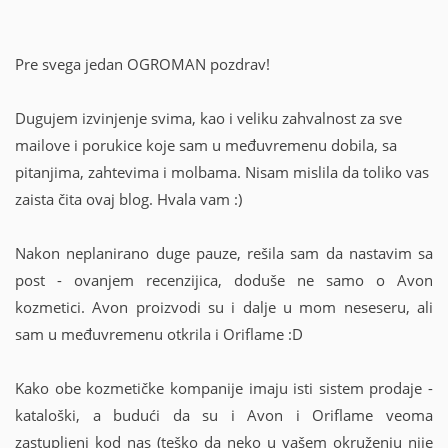
g
M
A
:
I
L
Pre svega jedan OGROMAN pozdrav!
)
Dugujem izvinjenje svima, kao i veliku zahvalnost za sve
mailove i porukice koje sam u međuvremenu dobila, sa
pitanjima, zahtevima i molbama. Nisam mislila da toliko vas
zaista čita ovaj blog. Hvala vam :)
Nakon neplanirano duge pauze, rešila sam da nastavim sa
post - ovanjem recenzijica, doduše ne samo o Avon
kozmetici. Avon proizvodi su i dalje u mom neseseru, ali
sam u međuvremenu otkrila i Oriflame :D
Kako obe kozmetičke kompanije imaju isti sistem prodaje -
kataloški, a budući da su i Avon i Oriflame veoma
zastupljeni kod nas (teško da neko u vašem okruženju nije