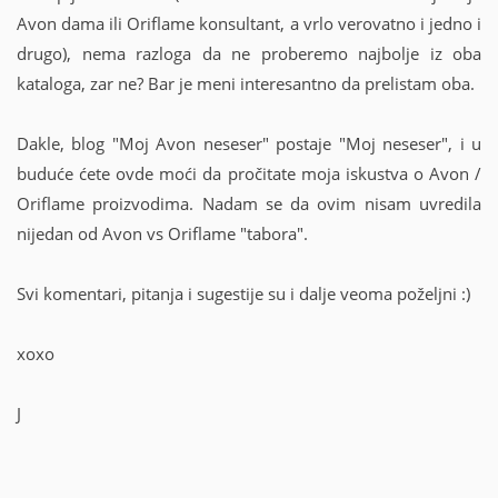
Avon dama ili Oriflame konsultant, a vrlo verovatno i jedno i
drugo), nema razloga da ne proberemo najbolje iz oba
kataloga, zar ne? Bar je meni interesantno da prelistam oba.
Dakle, blog "Moj Avon neseser" postaje "Moj neseser", i u
buduće ćete ovde moći da pročitate moja iskustva o Avon /
Oriflame proizvodima. Nadam se da ovim nisam uvredila
nijedan od Avon vs Oriflame "tabora".
Svi komentari, pitanja i sugestije su i dalje veoma poželjni :)
xoxo
J