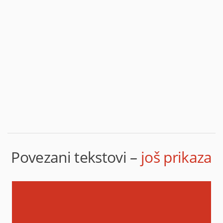
Tijana LeClaire
7. siječnja 2014. u 01:50
Fino si se spakovala. Nista preterano, ali ipak imas
neke opcije. :) Svidja mi se nyx olovka!
Odgovori
Povezani tekstovi –
još prikaza
Odgovori
Jelena
7. siječnja 2014. u 12:42
Ako misliš na Nyx Wonder, te olovke su za