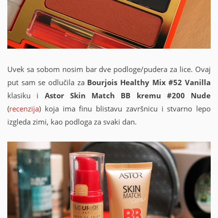
Uvek sa sobom nosim bar dve podloge/pudera za lice. Ovaj
put sam se odlučila za
Bourjois Healthy Mix #52 Vanilla
klasiku i
Astor Skin Match BB kremu #200 Nude
(
recenzija
) koja ima finu blistavu završnicu i stvarno lepo
izgleda zimi, kao podloga za svaki dan.