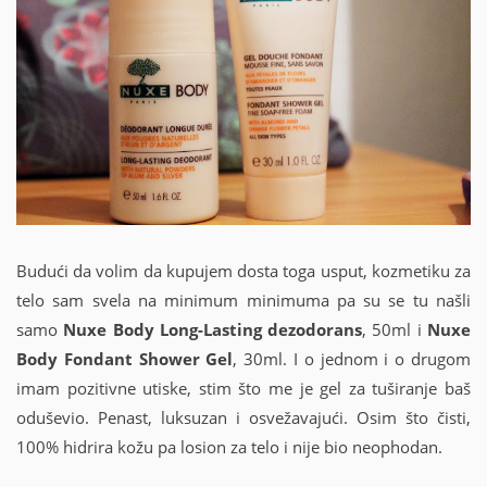
Budući da volim da kupujem dosta toga usput, kozmetiku za
telo sam svela na minimum minimuma pa su se tu našli
samo
Nuxe Body Long-Lasting dezodorans
, 50ml i
Nuxe
Body Fondant Shower Gel
, 30ml. I o jednom i o drugom
imam pozitivne utiske, stim što me je gel za tuširanje baš
oduševio. Penast, luksuzan i osvežavajući. Osim što čisti,
100% hidrira kožu pa losion za telo i nije bio neophodan.