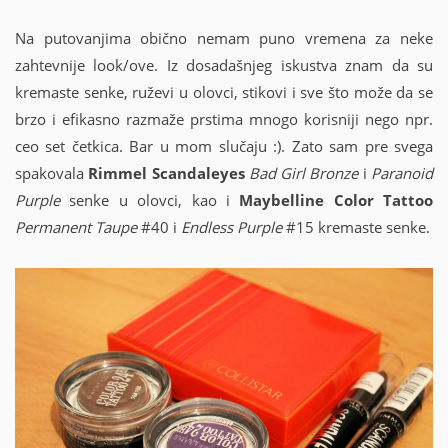
Na putovanjima obično nemam puno vremena za neke
zahtevnije look/ove. Iz dosadašnjeg iskustva znam da su
kremaste senke, ruževi u olovci, stikovi i sve što može da se
brzo i efikasno razmaže prstima mnogo korisniji nego npr.
ceo set četkica. Bar u mom slučaju :). Zato sam pre svega
spakovala
Rimmel Scandaleyes
Bad Girl Bronze
i
Paranoid
Purple
senke u olovci, kao i
Maybelline Color Tattoo
Permanent Taupe
#40 i
Endless Purple
#15 kremaste senke.