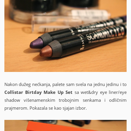
Nakon dužeg nećkanja, palete sam svela na jednu jedinu i to
Collistar Birtday Make Up Set
sa wet&dry eye liner/eye
shadow višenamenskim trobojnim senkama i odličnim
prajmerom. Pokazala se kao sjajan izbor.