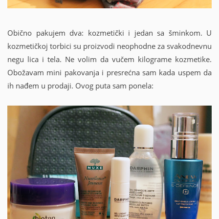
Obično pakujem dva: kozmetički i jedan sa šminkom. U
kozmetičkoj torbici su proizvodi neophodne za svakodnevnu
negu lica i tela. Ne volim da vučem kilograme kozmetike.
Obožavam mini pakovanja i presrećna sam kada uspem da
ih nađem u prodaji. Ovog puta sam ponela: