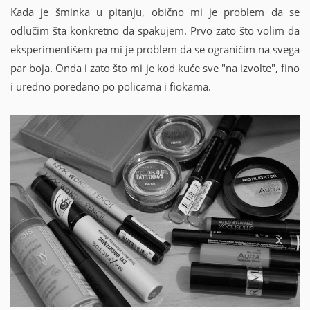
Kada je šminka u pitanju, obično mi je problem da se
odlučim šta konkretno da spakujem. Prvo zato što volim da
eksperimentišem pa mi je problem da se ograničim na svega
par boja. Onda i zato što mi je kod kuće sve "na izvolte", fino
i uredno poređano po policama i fiokama.