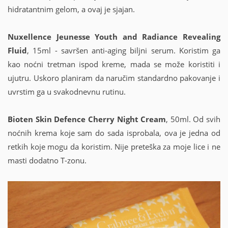
hidratantnim gelom, a ovaj je sjajan.
Nuxellence Jeunesse Youth and Radiance Revealing
Fluid
, 15ml - savršen anti-aging biljni serum. Koristim ga
kao noćni tretman ispod kreme, mada se može koristiti i
ujutru. Uskoro planiram da naručim standardno pakovanje i
uvrstim ga u svakodnevnu rutinu.
Bioten Skin Defence Cherry Night Cream
, 50ml. Od svih
noćnih krema koje sam do sada isprobala, ova je jedna od
retkih koje mogu da koristim. Nije preteška za moje lice i ne
masti dodatno T-zonu.