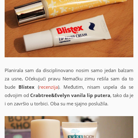
Planirala sam da disciplinovano nosim samo jedan balzam
za usne
.
Očekujući pravu Nemačku zimu rešila sam da to
bude
Blistex
(
recenzija
). Međutim, nisam uspela da se
odvojim od
Crabtree&Evelyn vanila lip putera
, tako da je
i on završio u torbici. Oba su me sjajno poslužila.