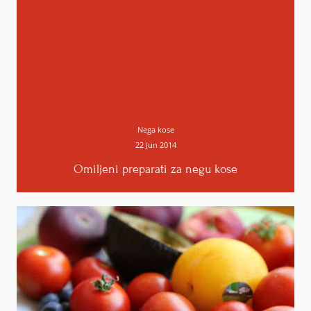
mene otkriće. Neverovatno su upotrebljive.
Tijana LeClaire
8. siječnja 2014. u 02:48
NYX Jumbo sam mislila, ali i Wonder planiram
da probam. :)
Odgovori
Nega kose
22 Jun 2014
Omiljeni preparati za negu kose
Anonimno
7. siječnja 2014. u 01:58
Moj neseser sa preparativom je ogroman,
posebno kad idem na more. Nemam mala
pakovanja, tako da tu dolazi komplet sve što
koristim svaki dan, kompromis napravim tako što
ponesem jednu masku za kosu i jedan losion za