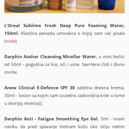
L'Oreal Sublime Fresh Deep Pure Foaming Water,
150ml.
Klasična penasta umivalica o kojoj sam već pisala
(
ovde
).
Darphin Azahar Cleansing Micellar Water
, u mini bočici
od 50ml - pogodna za lice, oči i usne. Savršeno čisti i divno
miriše.
Anew Clinical E-Defence
SPF 30
zaštitna dnevna krema,
30ml - losion sa kojim sam izuzetno zadovoljna (više o tome
u skorijoj recenziji),
Darphin Anti - Fatigue Smoothing Eye Gel
, 5ml - imam
naviku da pred spavanje tretiram kožu oko očiju nekim