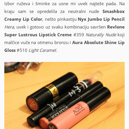
Izbor ruževa i šminke za usne mi uvek najteže pada. Na
kraju sam se opredelila za neutralni nude
Smashbox
Creamy Lip Color
, nešto pinkastiju
Nyx Jumbo Lip Pencil
Hera
, uvek i gotovo uz svaku kombinaciju savršen
Revlone
Super Lustrous Lipstick Creme
#359
Naturally Nude
koji
malčice vuče na otmenu bronzu i
Aura Absolute Shine Lip
Gloss
#510
Light Caramel
.