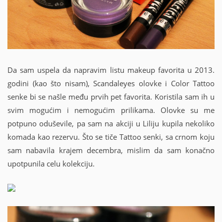
Da sam uspela da napravim listu makeup favorita u 2013.
godini (kao što nisam), Scandaleyes olovke i Color Tattoo
senke bi se našle među prvih pet favorita. Koristila sam ih u
svim mogućim i nemogućim prilikama. Olovke su me
potpuno oduševile, pa sam na akciji u Liliju kupila nekoliko
komada kao rezervu. Što se tiče Tattoo senki, sa crnom koju
sam nabavila krajem decembra, mislim da sam konačno
upotpunila celu kolekciju.