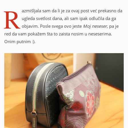
g
M
R
A
:
azmišljala sam da li je za ovaj post već prekasno da
I
L
ugleda svetlost dana, ali sam ipak odlučila da ga
)
objavim. Posle svega ovo jeste
Moj neseser,
pa je
red da vam pokažem šta to zaista nosim u neseserima.
Onim putnim :).