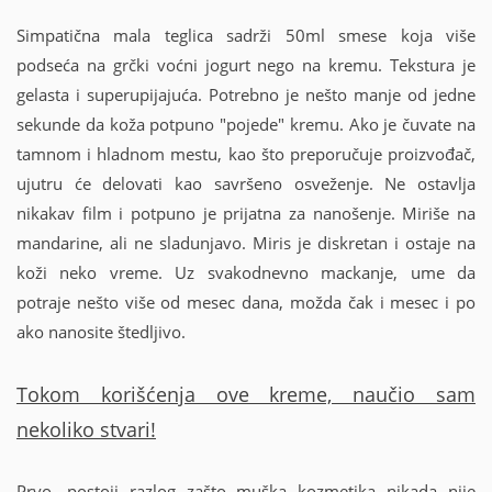
Simpatična mala teglica sadrži 50ml smese koja više
podseća na grčki voćni jogurt nego na kremu. Tekstura je
gelasta i superupijajuća. Potrebno je nešto manje od jedne
sekunde da koža potpuno "pojede" kremu. Ako je čuvate na
tamnom i hladnom mestu, kao što preporučuje proizvođač,
ujutru će delovati kao savršeno osveženje. Ne ostavlja
nikakav film i potpuno je prijatna za nanošenje. Miriše na
mandarine, ali ne sladunjavo. Miris je diskretan i ostaje na
koži neko vreme. Uz svakodnevno mackanje, ume da
potraje nešto više od mesec dana, možda čak i mesec i po
ako nanosite štedljivo.
Tokom korišćenja ove kreme, naučio sam
nekoliko stvari!
Prvo, postoji razlog zašto muška kozmetika nikada nije