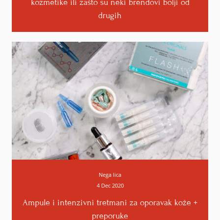
kozmetike ili zašto su neki brendovi bolji od
drugih
Eto, meni je promakla u "Jasmin"-u.
Upravo tako, odličan kvalitet, divne teksture,
fini mirisi i na kraju prihvatljive cene. Inače i ja
dobijam slične komentare o "babskim"
pomadama, ali ne hajem mnogo :D.
Odgovori
Nega lica
4 Dec 2020
Ampule i intenzivni tretmani za oporavak kože +
preporuke