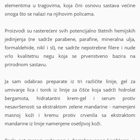
elementima u tragovima, koja čini osnovu sastava većine
onoga što se nalazi na njihovim policama.
Proizvodi su rasterećeni svih potencijalno štetnih hemijskih
jedinjenja (ne sadrže parabene, parafine, mineralna ulja,
formaldehide, nikl i sl), ne sadrže nepotrebne filere i nude
vrlo kvalitetnu negu koja se prvenstveno bazira na
prirodnom sastavu.
Ja sam odabrao preparate iz tri različite linije, gel za
umivanje lica i tonik iz linije za čišće koja sadrži hidrolat
bergamota, hidratantni krem-gel i serum protiv
nesavršenosti sa ekstraktom zelene mandarine - namenjeni
masnoj koži i kremu protiv crvenila sa ekstraktom
mandarine iz linije namenjene osetljivoj koži.