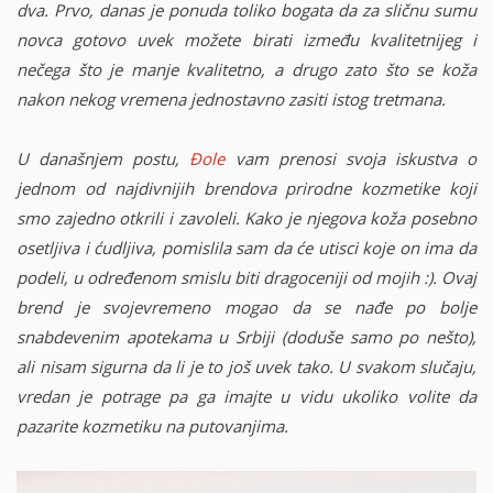
dva. Prvo, danas je ponuda toliko bogata da za sličnu sumu
novca gotovo uvek možete birati između kvalitetnijeg i
nečega što je manje kvalitetno, a drugo zato što se koža
nakon nekog vremena jednostavno zasiti istog tretmana.
U današnjem postu,
Đole
vam prenosi svoja iskustva o
jednom od najdivnijih brendova prirodne kozmetike koji
smo zajedno otkrili i zavoleli. Kako je njegova koža posebno
osetljiva i ćudljiva, pomislila sam da će utisci koje on ima da
podeli, u određenom smislu biti dragoceniji od mojih :). Ovaj
brend je svojevremeno mogao da se nađe po bolje
snabdevenim apotekama u Srbiji (doduše samo po nešto),
ali nisam sigurna da li je to još uvek tako. U svakom slučaju,
vredan je potrage pa ga imajte u vidu ukoliko volite da
pazarite kozmetiku na putovanjima.