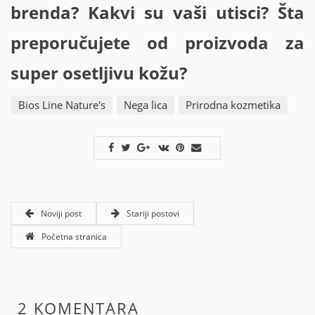
brenda? Kakvi su vaši utisci? Šta
preporučujete od proizvoda za
super osetljivu kožu?
Bios Line Nature's
Nega lica
Prirodna kozmetika
Noviji post
Stariji postovi
Početna stranica
2 KOMENTARA