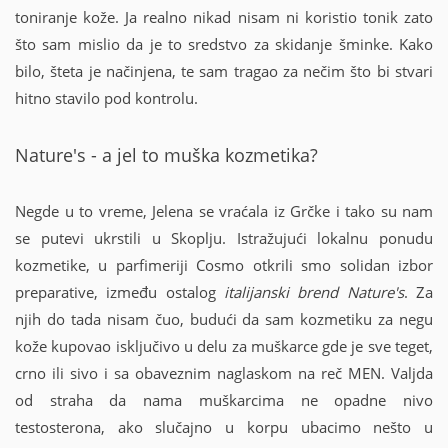
toniranje kože. Ja realno nikad nisam ni koristio tonik zato
što sam mislio da je to sredstvo za skidanje šminke. Kako
bilo, šteta je načinjena, te sam tragao za nečim što bi stvari
hitno stavilo pod kontrolu.
Nature's - a jel to muška kozmetika?
Negde u to vreme, Jelena se vraćala iz Grčke i tako su nam
se putevi ukrstili u Skoplju. Istražujući lokalnu ponudu
kozmetike, u parfimeriji Cosmo otkrili smo solidan izbor
preparative, između ostalog
italijanski brend Nature's
. Za
njih do tada nisam čuo, budući da sam kozmetiku za negu
kože kupovao isključivo u delu za muškarce gde je sve teget,
crno ili sivo i sa obaveznim naglaskom na reč MEN. Valjda
od straha da nama muškarcima ne opadne nivo
testosterona, ako slučajno u korpu ubacimo nešto u