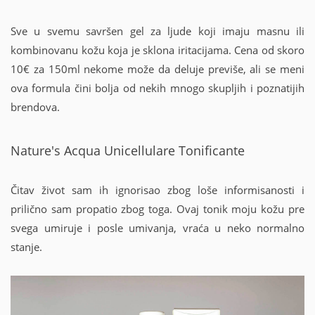
Sve u svemu savršen gel za ljude koji imaju masnu ili
kombinovanu kožu koja je sklona iritacijama. Cena od skoro
10
€
za 150ml nekome može da deluje previše, ali se meni
ova formula čini bolja od nekih mnogo skupljih i poznatijih
brendova.
Nature's Acqua Unicellulare Tonificante
Čitav život sam ih ignorisao zbog loše informisanosti i
prilično sam propatio zbog toga. Ovaj tonik moju kožu pre
svega umiruje i posle umivanja, vraća u neko normalno
stanje.