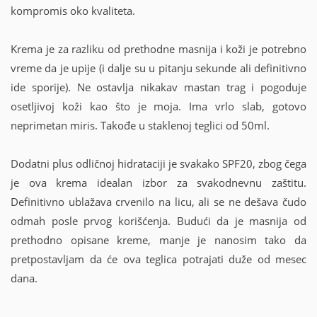
kompromis oko kvaliteta.
Krema je za razliku od prethodne masnija i koži je potrebno
vreme da je upije (i dalje su u pitanju sekunde ali definitivno
ide sporije). Ne ostavlja nikakav mastan trag i pogoduje
osetljivoj koži kao što je moja. Ima vrlo slab, gotovo
neprimetan miris. Takođe u staklenoj teglici od 50ml.
Dodatni plus odličnoj hidrataciji je svakako SPF20, zbog čega
je ova krema idealan izbor za svakodnevnu zaštitu.
Definitivno ublažava crvenilo na licu, ali se ne dešava čudo
odmah posle prvog korišćenja. Budući da je masnija od
prethodno opisane kreme, manje je nanosim tako da
pretpostavljam da će ova teglica potrajati duže od mesec
dana.