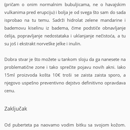
(pričam o onim normalnim bubuljicama, ne o havajskim
vulkanima pred erupciju) i bolja je od svega što sam do sada
isprobao na tu temu. Sadrži hidrolat zelene mandarine i
bademovu kiselinu iz badema, čime podstiče obnavljanje
ćelija, popravljanje nedostataka i uklanjanje nečistoća, a tu
su još i ekstrakt norveške jelke i inulin.
Dobra stvar je što možete u tankom sloju da ga nanesete na
problematične zone i tako sprečite pojavu novih akni. Iako
15ml proizvoda košta 10
€
troši se zaista zaista sporo, a
njegovo uspešno preventivno dejstvo definitivno opravdava
cenu.
Zaključak
Od puberteta pa naovamo vodim bitku sa svojom kožom.