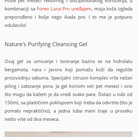
Posle pet meseci redovnog i disciplinovanog korišćenja, u
kombinaciji sa
Foreo Luna Pro uređajem
, moja koža izgleda
preporođeno i bolje nego ikada pre. I to me je potpuno
oduševilo!
Nature's Purifying Cleansing Gel
Ovaj gel za umivanje i toniranje bazira se na hidrolatu
bergamota, nara i javora koji pomažu koži da reguliše
proizvodnju sebuma. Specijalni citrusni komples vrše nežan
piling i zatezanje pora. Ja gel korisim već pet meseci i ono
što mogu da kažem je da vredi svake pare. Dolazi u tubi od
150ml, sa plastičnim poklopcem koji treba da odvrtite (što je
pomalo nepraktično), a jedna tuba meni traje u proseku
nešto više od dva meseca.