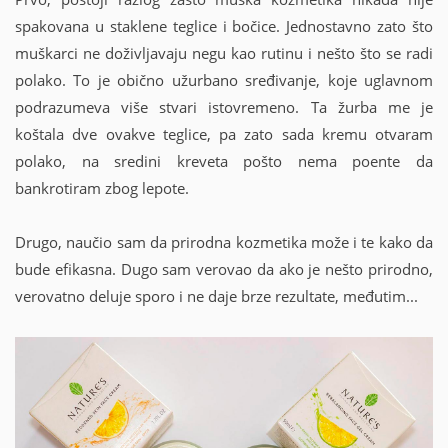
spakovana u staklene teglice i bočice. Jednostavno zato što
muškarci ne doživljavaju negu kao rutinu i nešto što se radi
polako. To je obično užurbano sređivanje, koje uglavnom
podrazumeva više stvari istovremeno. Ta žurba me je
koštala dve ovakve teglice, pa zato sada kremu otvaram
polako, na sredini kreveta pošto nema poente da
bankrotiram zbog lepote.
Drugo, naučio sam da prirodna kozmetika može i te kako da
bude efikasna. Dugo sam verovao da ako je nešto prirodno,
verovatno deluje sporo i ne daje brze rezultate, međutim...