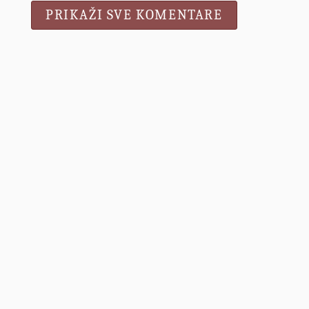
PRIKAŽI SVE KOMENTARE
Unknown
21. veljače 2017. u 22:25
Odlicna kozmetika koje je svojevremeno bilo u
Jasminovim parfumerijama cak, pa i u odredjenim