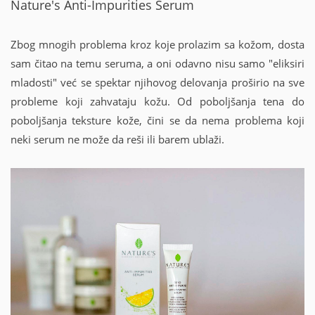
Nature's Anti-Impurities Serum
Zbog mnogih problema kroz koje prolazim sa kožom, dosta
sam čitao na temu seruma, a oni odavno nisu samo "eliksiri
mladosti" već se spektar njihovog delovanja proširio na sve
probleme koji zahvataju kožu. Od poboljšanja tena do
poboljšanja teksture kože, čini se da nema problema koji
neki serum ne može da reši ili barem ublaži.