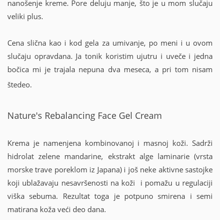
nanošenje kreme. Pore deluju manje, što je u mom slučaju
veliki plus.
Cena slična kao i kod gela za umivanje, po meni i u ovom
slučaju opravdana. Ja tonik koristim ujutru i uveče i jedna
bočica mi je trajala nepuna dva meseca, a pri tom nisam
štedeo.
Nature's Rebalancing Face Gel Cream
Krema je namenjena kombinovanoj i masnoj koži. Sadrži
hidrolat zelene mandarine, ekstrakt alge laminarie (vrsta
morske trave poreklom iz Japana) i još neke aktivne sastojke
koji ublažavaju nesavršenosti na koži i pomažu u regulaciji
viška sebuma. Rezultat toga je potpuno smirena i semi
matirana koža veći deo dana.