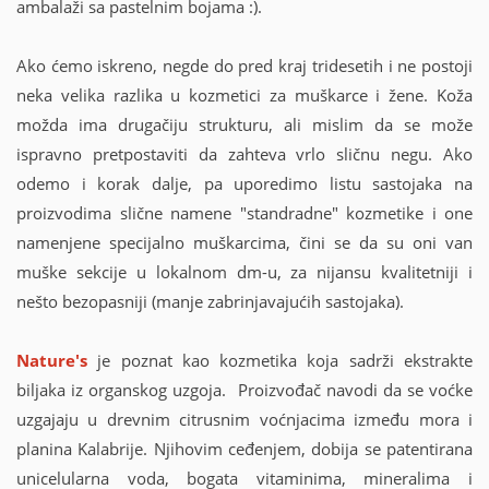
ambalaži sa pastelnim bojama :).
Ako ćemo iskreno, negde do pred kraj tridesetih i ne postoji
neka velika razlika u kozmetici za muškarce i žene. Koža
možda ima drugačiju strukturu, ali mislim da se može
ispravno pretpostaviti da zahteva vrlo sličnu negu. Ako
odemo i korak dalje, pa uporedimo listu sastojaka na
proizvodima slične namene "standradne" kozmetike i one
namenjene specijalno muškarcima, čini se da su oni van
muške sekcije u lokalnom dm-u, za nijansu kvalitetniji i
nešto bezopasniji (manje zabrinjavajućih sastojaka).
Nature's
je poznat kao kozmetika koja sadrži ekstrakte
biljaka iz organskog uzgoja. Proizvođač navodi da se voćke
uzgajaju u drevnim citrusnim voćnjacima između mora i
planina Kalabrije. Njihovim ceđenjem, dobija se patentirana
unicelularna voda, bogata vitaminima, mineralima i