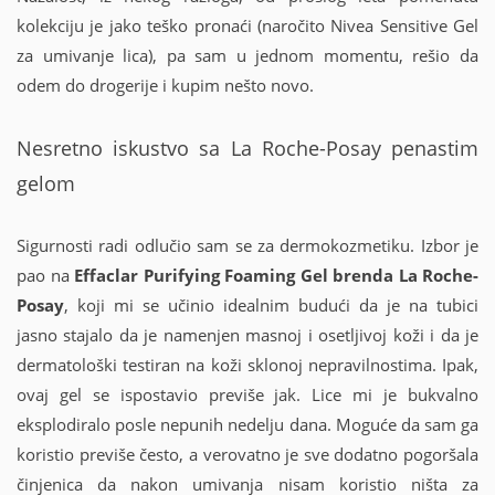
kolekciju je jako teško pronaći (naročito Nivea Sensitive Gel
za umivanje lica), pa sam u jednom momentu, rešio da
odem do drogerije i kupim nešto novo.
Nesretno iskustvo sa La Roche-Posay penastim
gelom
Sigurnosti radi odlučio sam se za dermokozmetiku. Izbor je
pao na
Effaclar Purifying Foaming Gel brenda La Roche-
Posay
, koji mi se učinio idealnim budući da je na tubici
jasno stajalo da je namenjen masnoj i osetljivoj koži i da je
dermatološki testiran na koži sklonoj nepravilnostima. Ipak,
ovaj gel se ispostavio previše jak. Lice mi je bukvalno
eksplodiralo posle nepunih nedelju dana. Moguće da sam ga
koristio previše često, a verovatno je sve dodatno pogoršala
činjenica da nakon umivanja nisam koristio ništa za