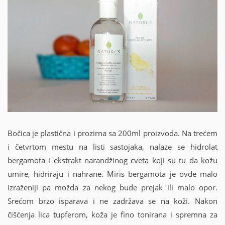
Bočica je plastična i prozirna sa 200ml proizvoda. Na trećem
i četvrtom mestu na listi sastojaka, nalaze se hidrolat
bergamota i ekstrakt narandžinog cveta koji su tu da kožu
umire, hidriraju i nahrane. Miris bergamota je ovde malo
izraženiji pa možda za nekog bude prejak ili malo opor.
Srećom brzo isparava i ne zadržava se na koži. Nakon
čišćenja lica tupferom, koža je fino tonirana i spremna za