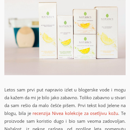
Letos sam prvi put napravio izlet u blogerske vode i mogu
da kažem da mi je bilo jako zabavno. Toliko zabavno u stvari
da sam rešio da malo češće pišem. Prvi tekst kod Jelene na
blogu, bila je
recenzija Nivea kolekcije za osetljivu kožu
. Te
proizvode sam koristio dugo i bio sam veoma zadovoljan.
Nažalost, iz nekog razloga, od prošlog leta pomenutu