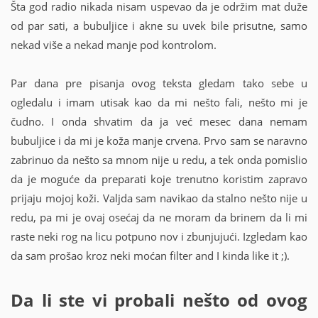
Šta god radio nikada nisam uspevao da je održim mat duže
od par sati, a bubuljice i akne su uvek bile prisutne, samo
nekad više a nekad manje pod kontrolom.
Par dana pre pisanja ovog teksta gledam tako sebe u
ogledalu i imam utisak kao da mi nešto fali, nešto mi je
čudno. I onda shvatim da ja već mesec dana nemam
bubuljice i da mi je koža manje crvena. Prvo sam se naravno
zabrinuo da nešto sa mnom nije u redu, a tek onda pomislio
da je moguće da preparati koje trenutno koristim zapravo
prijaju mojoj koži. Valjda sam navikao da stalno nešto nije u
redu, pa mi je ovaj osećaj da ne moram da brinem da li mi
raste neki rog na licu potpuno nov i zbunjujući. Izgledam kao
da sam prošao kroz neki moćan filter and I kinda like it ;).
Da li ste vi probali nešto od ovog