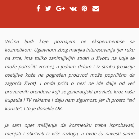
g
M
A
:
I
L
)
Većina ljudi koje poznajem ne eksperimentiše sa
kozmetikom. Uglavnom zbog manjka interesovanja (jer ruku
na srce, ima toliko zanimljivijih stvari u životu na koje se
može potrošiti vreme), a jednim delom i iz straha (reakcija
osetljive kože na pogrešan proizvod može poprilično da
zagorča život). I onda priča o nezi ne ide dalje od već
proverenih brendova koji se generacijski provlače kroz naša
kupatila i TV reklame i daju nam sigurnost, jer ih prosto "svi
koriste". I to je donekle OK.
Ja sam opet mišljenja da kozmetiku treba isprobavati,
menjati i otkrivati iz više razloga, a ovde ću navesti samo