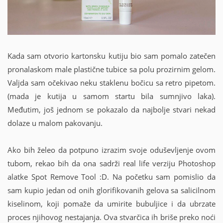
Kada sam otvorio kartonsku kutiju bio sam pomalo zatečen
pronalaskom male plastične tubice sa polu prozirnim gelom.
Valjda sam očekivao neku staklenu bočicu sa retro pipetom.
(mada je kutija u samom startu bila sumnjivo laka).
Međutim, još jednom se pokazalo da najbolje stvari nekad
dolaze u malom pakovanju.
Ako bih želeo da potpuno izrazim svoje oduševljenje ovom
tubom, rekao bih da ona sadrži real life verziju Photoshop
alatke Spot Remove Tool :D. Na početku sam pomislio da
sam kupio jedan od onih glorifikovanih gelova sa salicilnom
kiselinom, koji pomaže da umirite bubuljice i da ubrzate
proces njihovog nestajanja. Ova stvarčica ih briše preko noći