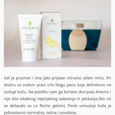
Gel je proziran i ima jako prijatan citrusno zeleni miris. Pri
dodiru sa vodom pravi vrlo blagu penu koja definitivno ne
isušuje kožu. Na početku sam ga koristio dva puta dnevno i
nije bilo nikakvog neprijatnog zatezanja ni peckanja (što mi
se dešavalo sa La Roche gelom). Posle umivanja koža je
jednostavno normalna, nežna i osvežena.