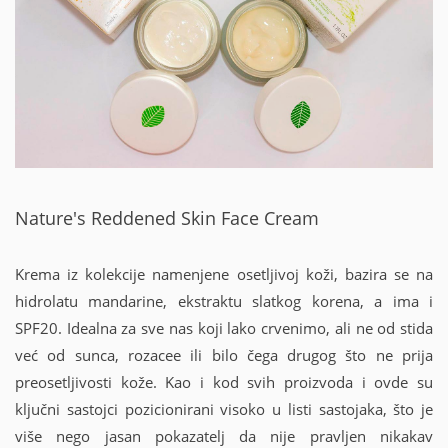
Nature's Reddened Skin Face Cream
Krema iz kolekcije namenjene osetljivoj koži, bazira se na
hidrolatu mandarine, ekstraktu slatkog korena, a ima i
SPF20. Idealna za sve nas koji lako crvenimo, ali ne od stida
već od sunca, rozacee ili bilo čega drugog što ne prija
preosetljivosti kože. Kao i kod svih proizvoda i ovde su
ključni sastojci pozicionirani visoko u listi sastojaka, što je
više nego jasan pokazatelj da nije pravljen nikakav